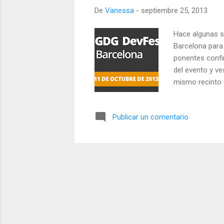
De
Vanessa
-
septiembre 25, 2013
d
a
Hace algunas 
s
Barcelona para 
ponentes confir
del evento y ve
mismo recinto a
Mallorca, Tarr
Fiberparty part
Publicar un comentario
Campus Nord, y 
Barcelona, el pr