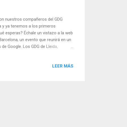
on nuestros compañeros del GDG
pa y ya tenemos a los primeros
qué esperas? Échale un vistazo a la web
Barcelona, un evento que reunirá en un
s de Google. Los GDG de Lleida,
e Apps, el Barcelona Java User Group y
Universidad Politécnica de Cataluña, UPC
LEER MÁS
ituado en la Plaça Catalunya de