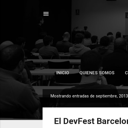
INICIO
QUIENES SOMOS
C
Mostrando entradas de septiembre, 2013
E
n
t
El DevFest Barcel
r
a