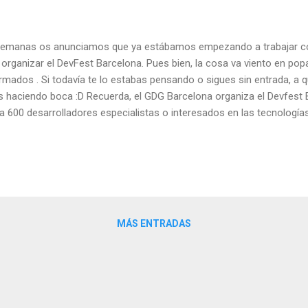
semanas os anunciamos que ya estábamos empezando a trabajar c
organizar el DevFest Barcelona. Pues bien, la cosa va viento en po
mados . Si todavía te lo estabas pensando o sigues sin entrada, a 
s haciendo boca :D Recuerda, el GDG Barcelona organiza el Devfest 
 600 desarrolladores especialistas o interesados ​​en las tecnología
agona, Valencia y Vigo, así como las organizaciones Barcelona Mobil
icipan en la organización del acto. El evento se llevará a cabo en la 
el Mobile World Centre, edificio central de la Mobile World Capital s
óximo 11 de octubre . El Dev...
MÁS ENTRADAS