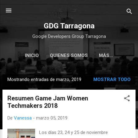
Ir al contenido principal
GDG Tarragona
Google Developers Group Tarragona
INICIO
QUIENES SOMOS
MÁS…
Mostrando entradas de marzo, 2019
MOSTRAR TODO
E
n
Resumen Game Jam Women
t
Techmakers 2018
r
a
De
Vanessa
-
marzo 05, 2019
d
a
Los días 23, 24 y 25 de noviembre