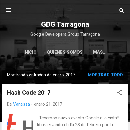
Ir al contenido principal
GDG Tarragona
Google Developers Group Tarragona
INICIO
QUIENES SOMOS
MÁS…
Mostrando entradas de enero, 2017
MOSTRAR TODO
E
n
Hash Code 2017
t
r
De
Vanessa
-
enero 21, 2017
a
d
Tenemos nuevo evento Google a la vista!!
a
Id reservando el día 23 de febrero por la