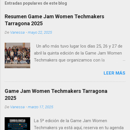
Entradas populares de este blog
Resumen Game Jam Women Techmakers
Tarragona 2025
De
Vanessa
-
mayo 22, 2025
Un año más tuvo lugar los días 25, 26 y 27 de
abril la quinta edición de la Game Jam Women
Techmakers que organizamos con la
colaboración de la Escuela de Arte y Diseño de
LEER MÁS
la Diputación en Tarragona En esta quinta
edición hemos logrado 140 asistentes el
domingo en la presentación de los videojuegos
Game Jam Women Techmakers Tarragona
y la entrega de premios . Durante todo el fin de
2025
semana tuvimos, no solamente a los 64
De
Vanessa
-
marzo 17, 2025
participantes creando sus videojuegos, también
visitantes que vinieron a ver la charla inaugural
La 5ª edición de la Game Jam Women
del viernes o a ver cómo trabajaban los
Techmakers ya está aquí, reserva en tu agenda
equipos en sus videojuegos el sábado. Los