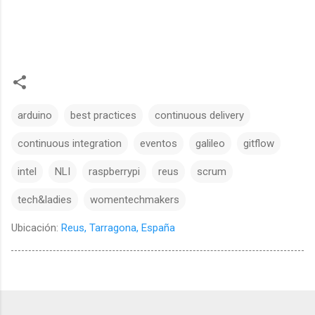
arduino
best practices
continuous delivery
continuous integration
eventos
galileo
gitflow
intel
NLI
raspberrypi
reus
scrum
tech&ladies
womentechmakers
Ubicación:
Reus, Tarragona, España