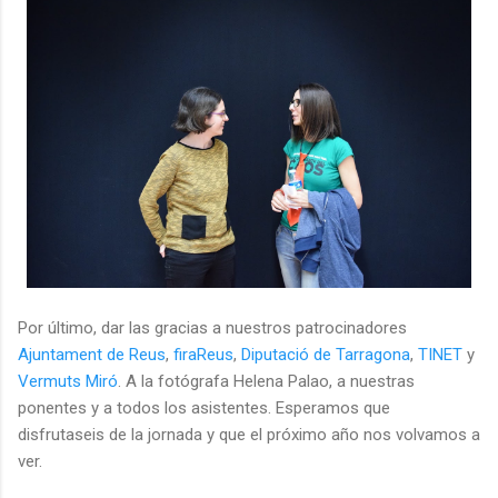
Por último, dar las gracias a nuestros patrocinadores
Ajuntament de Reus
,
firaReus
,
Diputació de Tarragona
,
TINET
y
Vermuts Miró
. A la fotógrafa Helena Palao, a nuestras
ponentes y a todos los asistentes. Esperamos que
disfrutaseis de la jornada y que el próximo año nos volvamos a
ver.