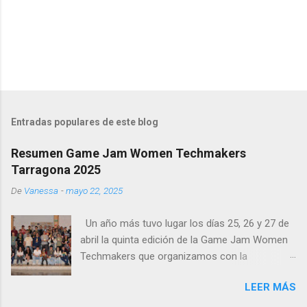
P
u
b
l
Entradas populares de este blog
i
c
Resumen Game Jam Women Techmakers
a
Tarragona 2025
r
u
De
Vanessa
-
mayo 22, 2025
n
c
o
Un año más tuvo lugar los días 25, 26 y 27 de
m
abril la quinta edición de la Game Jam Women
e
Techmakers que organizamos con la
n
t
colaboración de la Escuela de Arte y Diseño de
a
LEER MÁS
la Diputación en Tarragona En esta quinta
r
edición hemos logrado 140 asistentes el