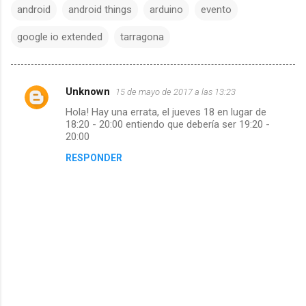
android
android things
arduino
evento
google io extended
tarragona
Unknown
15 de mayo de 2017 a las 13:23
C
Hola! Hay una errata, el jueves 18 en lugar de
o
18:20 - 20:00 entiendo que debería ser 19:20 -
m
20:00
e
RESPONDER
n
t
a
r
i
o
s